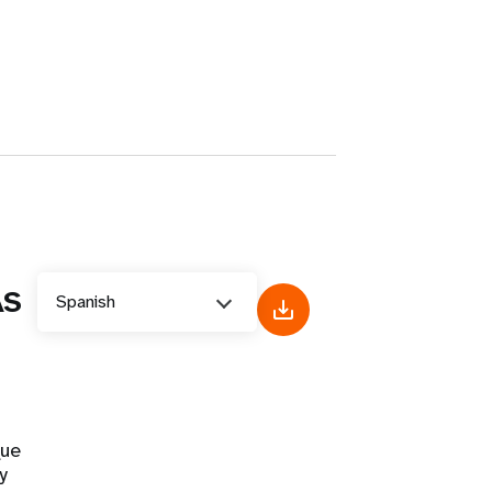
AS
Spanish
que
y