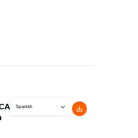
CA
Spanish
a