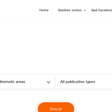
Home
Quiénes somos
Qué hacemo
 thematic areas
All publication types