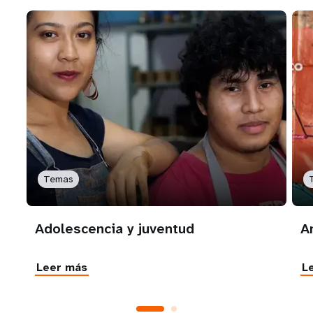
Temas
Adolescencia y juventud
A
Leer más
L