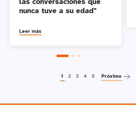
las conversaciones que
nunca tuve a su edad"
Leer más
P
1
2
3
4
5
Próximo