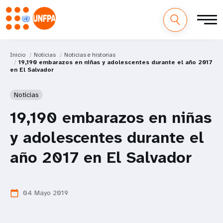
Inicio
Noticias
Noticias e historias
19,190 embarazos en niñas y adolescentes durante el año 2017
en El Salvador
Noticias
19,190 embarazos en niñas
y adolescentes durante el
año 2017 en El Salvador
04 Mayo 2019
calendar_today